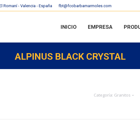
 El Romaní - Valencia - España
fbt@fcobarbamarmoles.com
INICIO
EMPRESA
PROD
INICIO
EMPRESA
PROD
ALPINUS BLACK CRYSTAL
Categoría:
Granitos