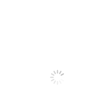
uminen tu hogar y tu corazón. Que la alegría de compartir momentos espe
e el nuevo…